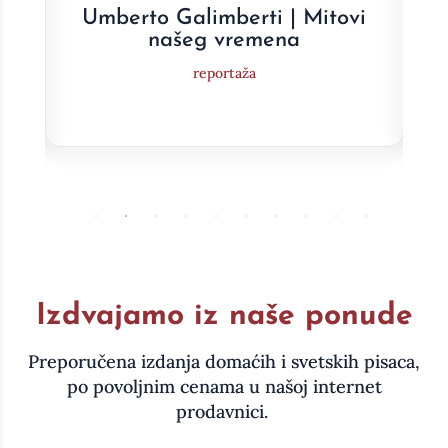
e
Umberto Galimberti | Mitovi
a
našeg vremena
reportaža
Izdvajamo iz naše ponude
Preporučena izdanja domaćih i svetskih pisaca,
po povoljnim cenama u našoj internet
prodavnici.