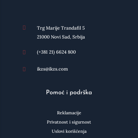

Trg Marije Trandafil 5
21000 Novi Sad, Srbija
(+381 21) 6624 800

ikzs@ikzs.com

Pomoć i podrška
Reklamacije
Privatnost i sigurnost
Uslovi korišćenja