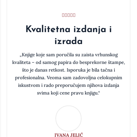
Kvalitetna izdanja i
izrada
a
„Knjige koje sam poručila su zaista vrhunskog
kvaliteta – od samog papira do besprekorne štampe,
što je danas retkost. Isporuka je bila tačna i
oj
profesionalna. Veoma sam zadovoljna celokupnim
iskustvom i rado preporučujem njihova izdanja
svima koji cene pravu knjigu.“
IVANA JELIĆ