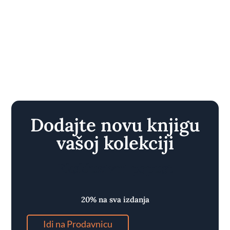
Dodajte novu knjigu
vašoj kolekciji
Ekskluzivni popust
20% na sva izdanja
Idi na Prodavnicu