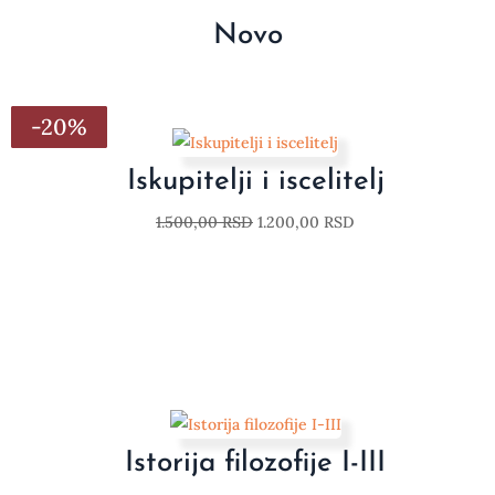
Novo
-20%
-20%
-20%
-20%
-20%
-20%
-20%
Iskupitelji i iscelitelj
1.500,00
RSD
1.200,00
RSD
Istorija filozofije I-III