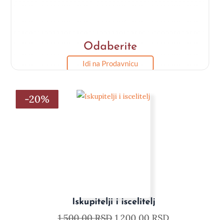
Odaberite
Idi na Prodavnicu
-20%
-20%
-20%
-20%
-20%
-20%
Iskupitelji i iscelitelj
1.500,00
RSD
1.200,00
RSD