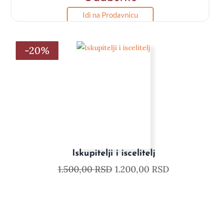
Idi na Prodavnicu
-20%
-20%
-20%
-20%
-20%
-20%
Iskupitelji i iscelitelj
1.500,00
RSD
1.200,00
RSD