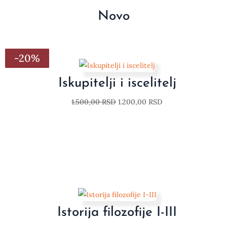
Novo
-20%
-20%
-20%
-20%
-20%
-20%
-20%
Iskupitelji i iscelitelj
1.500,00
RSD
1.200,00
RSD
Istorija filozofije I-III