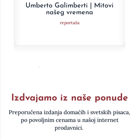
e
Umberto Galimberti | Mitovi
a
našeg vremena
reportaža
Izdvajamo iz naše ponude
Preporučena izdanja domaćih i svetskih pisaca,
po povoljnim cenama u našoj internet
prodavnici.