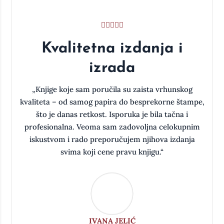
Kvalitetna izdanja i
izrada
a
„Knjige koje sam poručila su zaista vrhunskog
kvaliteta – od samog papira do besprekorne štampe,
što je danas retkost. Isporuka je bila tačna i
oj
profesionalna. Veoma sam zadovoljna celokupnim
iskustvom i rado preporučujem njihova izdanja
svima koji cene pravu knjigu.“
IVANA JELIĆ