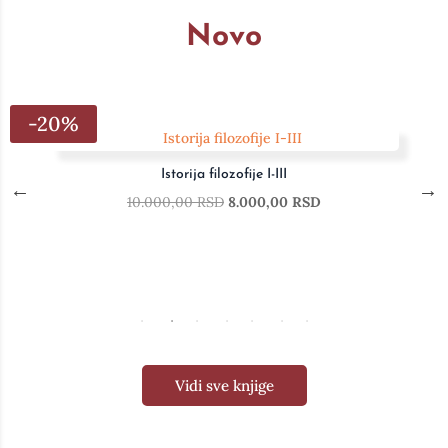
Novo
-20%
Životi slavnih slikara, vajara i 
RSD
10.000,00
RSD
8.000,00
Vidi sve knjige