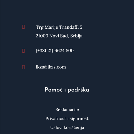

Trg Marije Trandafil 5
21000 Novi Sad, Srbija
(+381 21) 6624 800

ikzs@ikzs.com

Pomoć i podrška
Reklamacije
Privatnost i sigurnost
Uslovi korišćenja