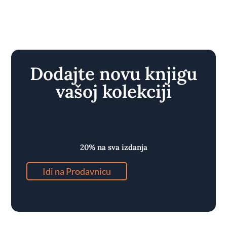
Dodajte novu knjigu
vašoj kolekciji
Ekskluzivni popust
20% na sva izdanja
Idi na Prodavnicu