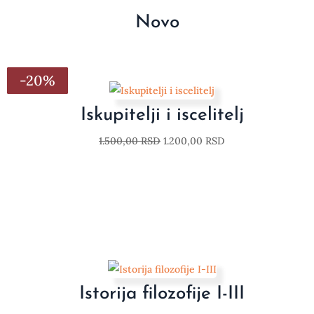
Novo
-20%
-20%
-20%
-20%
-20%
-20%
-20%
Iskupitelji i iscelitelj
1.500,00
RSD
1.200,00
RSD
Istorija filozofije I-III