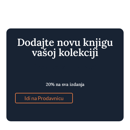
Dodajte novu knjigu
vašoj kolekciji
Ekskluzivni popust
20% na sva izdanja
Idi na Prodavnicu