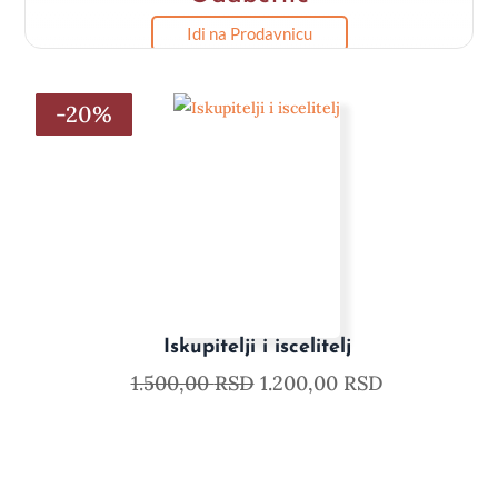
Idi na Prodavnicu
-20%
-20%
-20%
-20%
-20%
-20%
Iskupitelji i iscelitelj
1.500,00
RSD
1.200,00
RSD