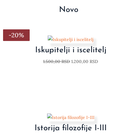
Novo
-20%
-20%
-20%
-20%
-20%
-20%
-20%
Iskupitelji i iscelitelj
1.500,00
RSD
1.200,00
RSD
Istorija filozofije I-III