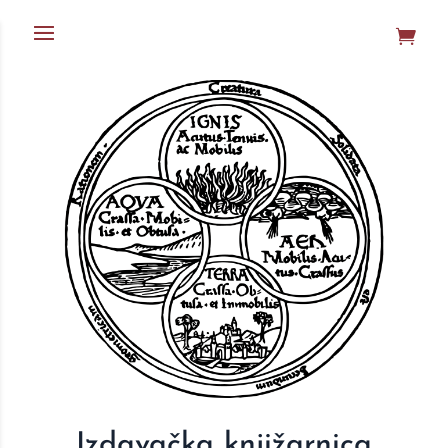
Izdavačka knjižarnica