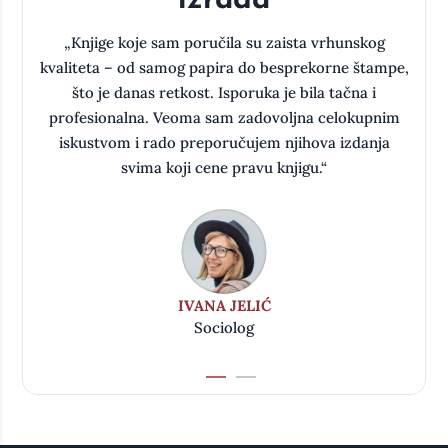
izrada
a
„Knjige koje sam poručila su zaista vrhunskog
kvaliteta – od samog papira do besprekorne štampe,
što je danas retkost. Isporuka je bila tačna i
oj
profesionalna. Veoma sam zadovoljna celokupnim
iskustvom i rado preporučujem njihova izdanja
svima koji cene pravu knjigu.“
IVANA JELIĆ
Sociolog