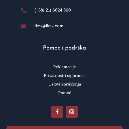
(+381 21) 6624 800

ikzs@ikzs.com

Pomoć i podrška
Reklamacije
Privatnost i sigurnost
Uslovi korišćenja
Pomoć