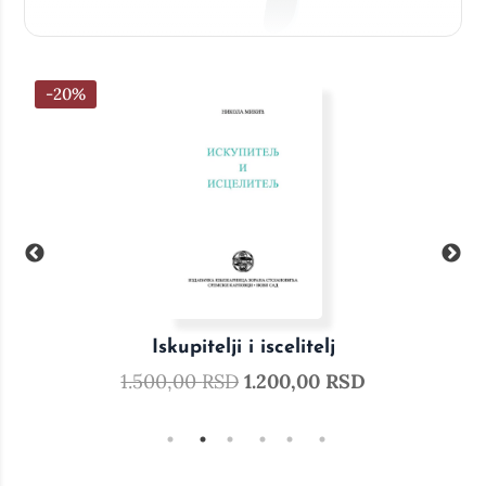
0%
-20%
Iskupitelji i iscelitelj
1.500,00
RSD
1.200,00
RSD