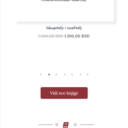
Istorija filozofije I-III
10.000,00
RSD
8.000,00
RSD
Vidi sve knjige