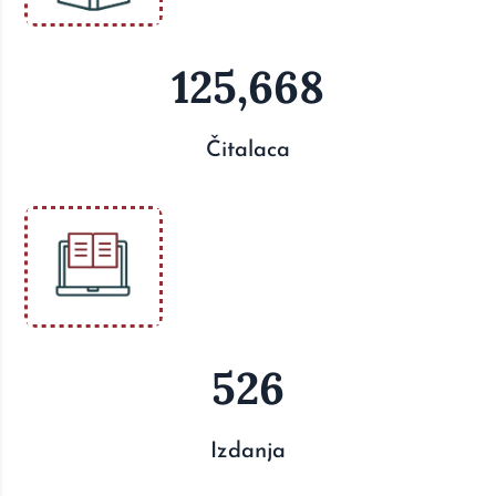
125,668
Čitalaca
526
Izdanja