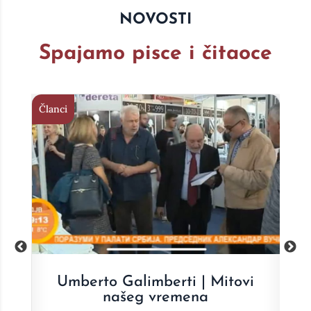
NOVOSTI
Spajamo pisce i čitaoce
Članci
Član
i
Dragan Prole | Jednakost
D
nejednakog