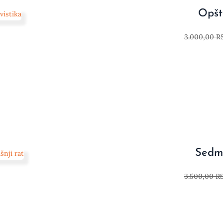
Opšta
3.000,00
R
Sedmo
3.500,00
R