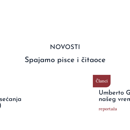
NOVOSTI
Spajamo pisce i čitaoce
Članci
Umberto Ga
 sećanja
našeg vre
)
reportaža