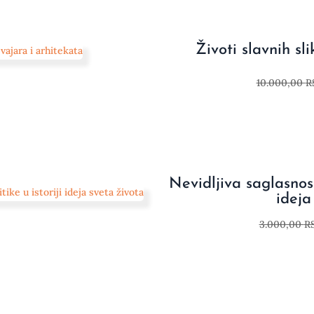
Životi slavnih sl
10.000,00
R
Nevidljiva saglasnost.
ideja
3.000,00
R