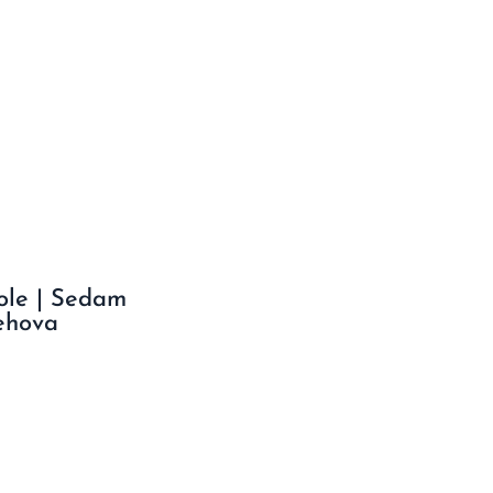
ole | Sedam
ehova