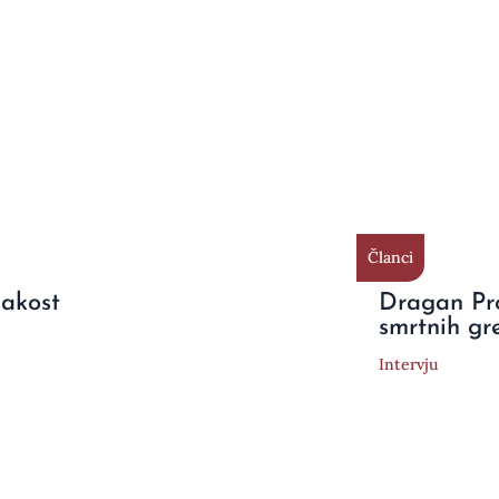
Članci
nakost
Dragan Pr
smrtnih gr
Intervju