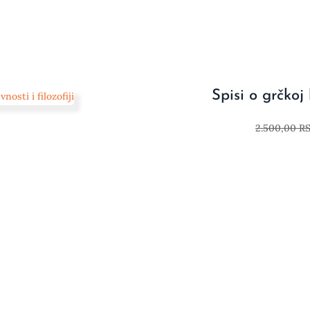
Spisi o grčkoj k
2.500,00
R