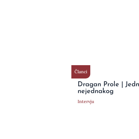
Članci
Dragan Prole | Jed
nejednakog
Intervju