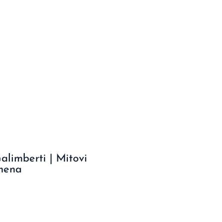
limberti | Mitovi
mena