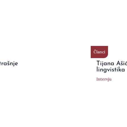
Članci
trašnje
Tijana Aši
lingvistika
Intervju