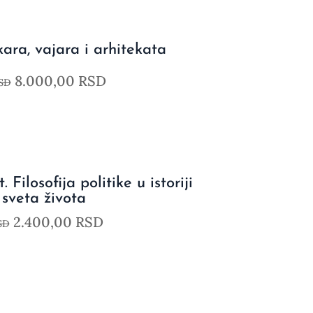
ikara, vajara i arhitekata
8.000,00
RSD
SD
 Filosofija politike u istoriji
 sveta života
2.400,00
RSD
SD