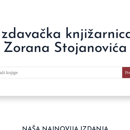
Izdavačka knjižarnic
Zorana Stojanovića
NAŠA NAJNOVIJA IZDANJA