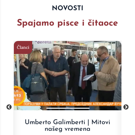
NOVOSTI
Spajamo pisce i čitaoce
Članci
Član
i
Dragan Prole | Jednakost
D
nejednakog