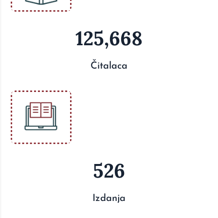
125,668
Čitalaca
526
Izdanja