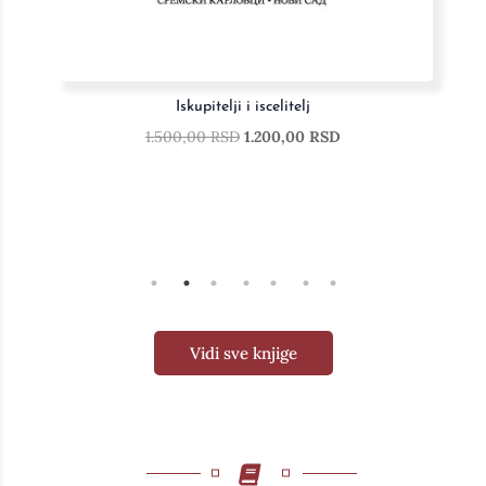
Istorija filozofije I-III
10.000,00
RSD
8.000,00
RSD
Vidi sve knjige