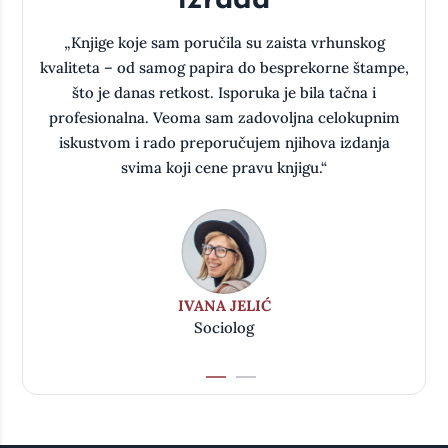
izrada
a
„Knjige koje sam poručila su zaista vrhunskog
kvaliteta – od samog papira do besprekorne štampe,
što je danas retkost. Isporuka je bila tačna i
oj
profesionalna. Veoma sam zadovoljna celokupnim
iskustvom i rado preporučujem njihova izdanja
svima koji cene pravu knjigu.“
IVANA JELIĆ
Sociolog