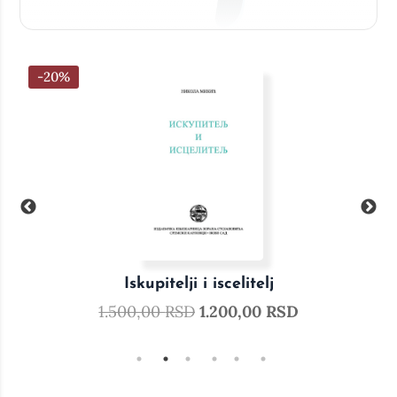
-20%
Iskupitelji i iscelitelj
1.500,00
RSD
1.200,00
RSD
10.