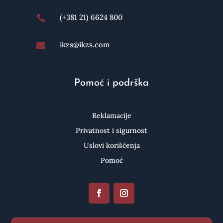
(+381 21) 6624 800

ikzs@ikzs.com

Pomoć i podrška
Reklamacije
Privatnost i sigurnost
Uslovi korišćenja
Pomoć