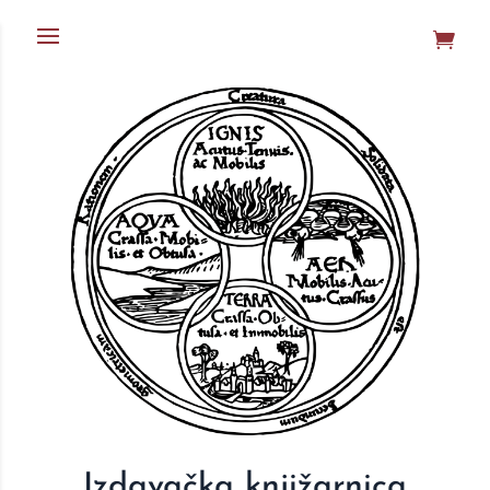
Izdavačka knjižarnica