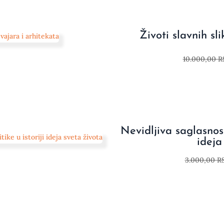
Životi slavnih sl
10.000,00
R
Nevidljiva saglasnost.
ideja
3.000,00
R