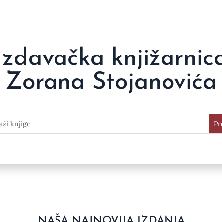
Izdavačka knjižarnic
Zorana Stojanovića
NAŠA NAJNOVIJA IZDANJA