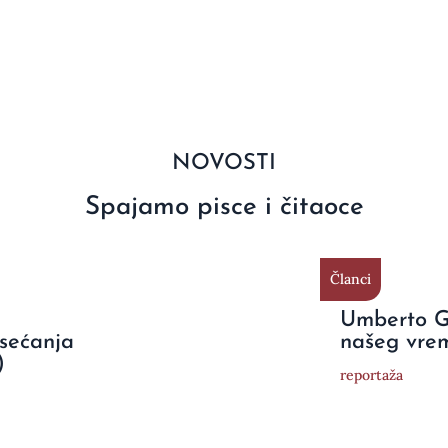
NOVOSTI
Spajamo pisce i čitaoce
Članci
Umberto Ga
 sećanja
našeg vre
)
reportaža