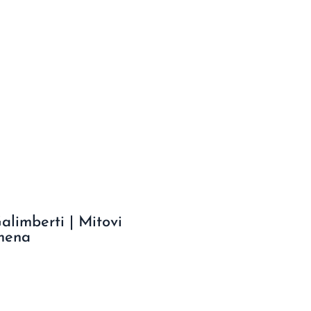
limberti | Mitovi
mena