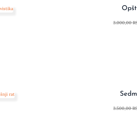
Opšta
3.000,00
R
Sedmo
3.500,00
R