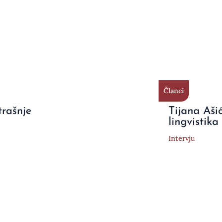
Članci
trašnje
Tijana Aši
lingvistika
Intervju