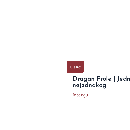
Članci
Dragan Prole | Jed
nejednakog
Intervju