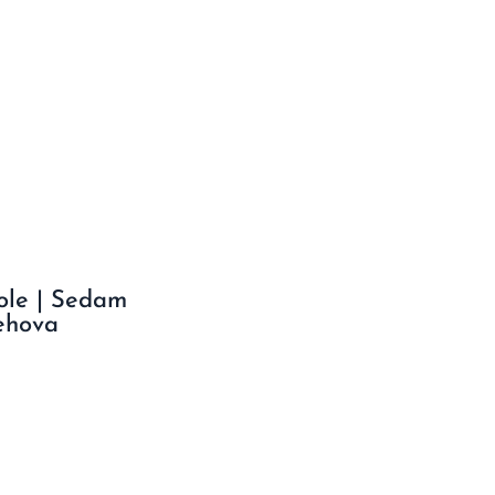
ole | Sedam
ehova