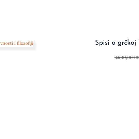
Spisi o grčkoj k
2.500,00
R