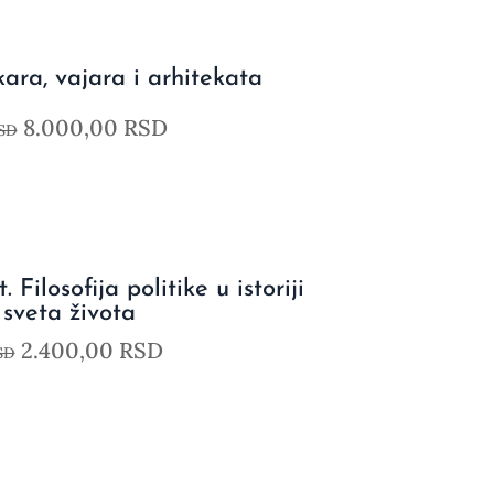
ikara, vajara i arhitekata
8.000,00
RSD
SD
 Filosofija politike u istoriji
 sveta života
2.400,00
RSD
SD