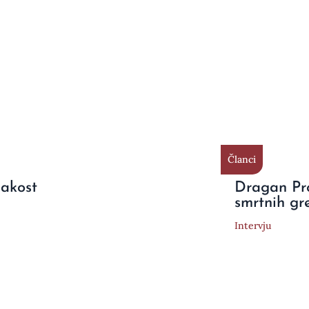
Članci
nakost
Dragan Pr
smrtnih gr
Intervju