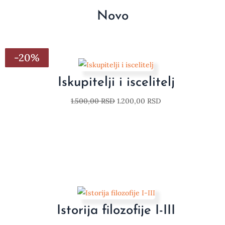
Novo
-20%
-20%
-20%
-20%
-20%
-20%
-20%
Iskupitelji i iscelitelj
1.500,00
RSD
1.200,00
RSD
Istorija filozofije I-III