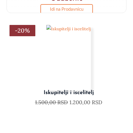
Idi na Prodavnicu
-20%
-20%
-20%
-20%
-20%
-20%
Iskupitelji i iscelitelj
1.500,00
RSD
1.200,00
RSD