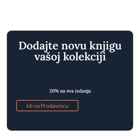
Dodajte novu knjigu
vašoj kolekciji
Ekskluzivni popust
20% na sva izdanja
Idi na Prodavnicu