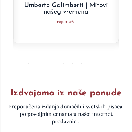
e
Umberto Galimberti | Mitovi
a
našeg vremena
reportaža
Izdvajamo iz naše ponude
Preporučena izdanja domaćih i svetskih pisaca,
po povoljnim cenama u našoj internet
prodavnici.