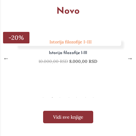
Novo
-20%
filozofije I-III
Životi slavnih slik
SD
8.000,00
RSD
10.000,00
R
Vidi sve knjige