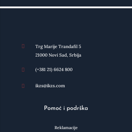

Trg Marije Trandafil 5
21000 Novi Sad, Srbija
(+381 21) 6624 800

ikzs@ikzs.com

Pomoć i podrška
Reklamacije