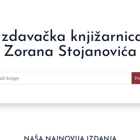
Izdavačka knjižarnic
Zorana Stojanovića
NAŠA NAJNOVIJA IZDANJA