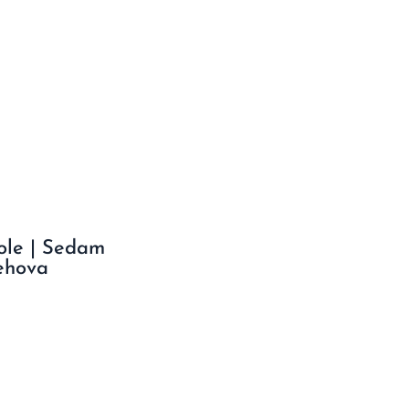
ole | Sedam
ehova