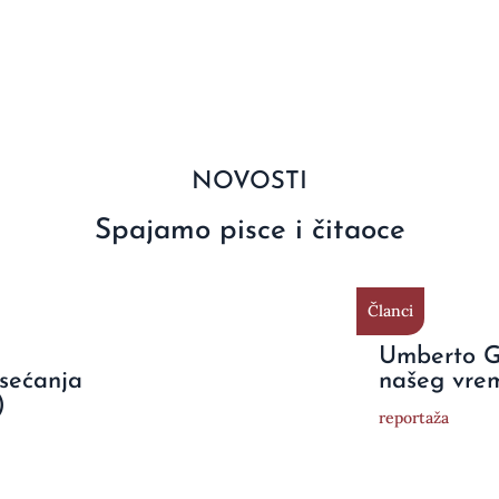
NOVOSTI
Spajamo pisce i čitaoce
Članci
Umberto Ga
 sećanja
našeg vre
)
reportaža