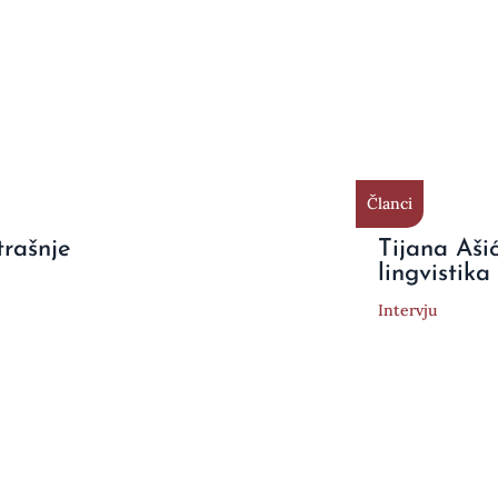
Članci
trašnje
Tijana Aši
lingvistika
Intervju