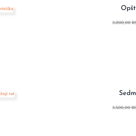
Opšta
3.000,00
R
Sedmo
3.500,00
R