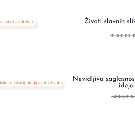
Životi slavnih sl
10.000,00
R
Nevidljiva saglasnost.
ideja
3.000,00
R