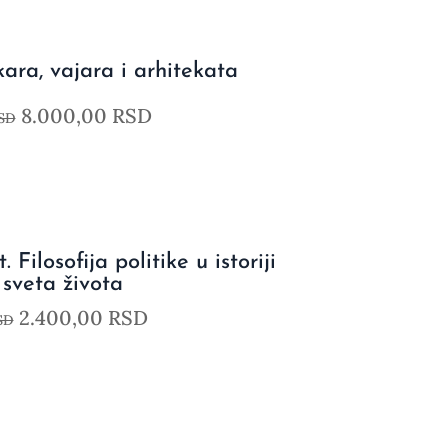
ikara, vajara i arhitekata
8.000,00
RSD
SD
 Filosofija politike u istoriji
 sveta života
2.400,00
RSD
SD