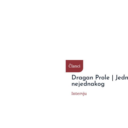
Članci
Dragan Prole | Jed
nejednakog
Intervju