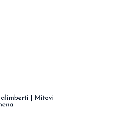
limberti | Mitovi
mena