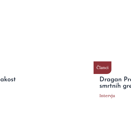
Članci
nakost
Dragan Pr
smrtnih gr
Intervju