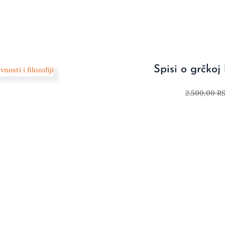
Spisi o grčkoj k
2.500,00
R