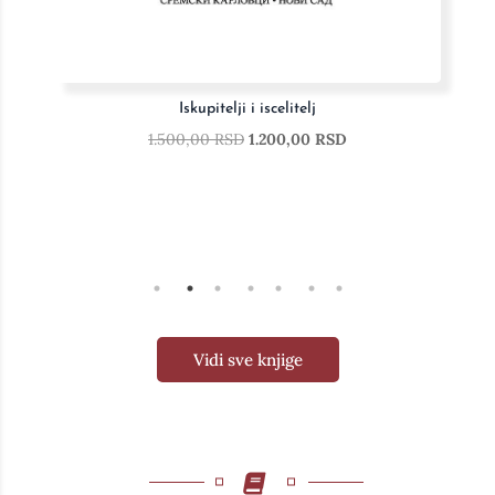
Istorija filozofije I-III
10.000,00
RSD
8.000,00
RSD
Vidi sve knjige