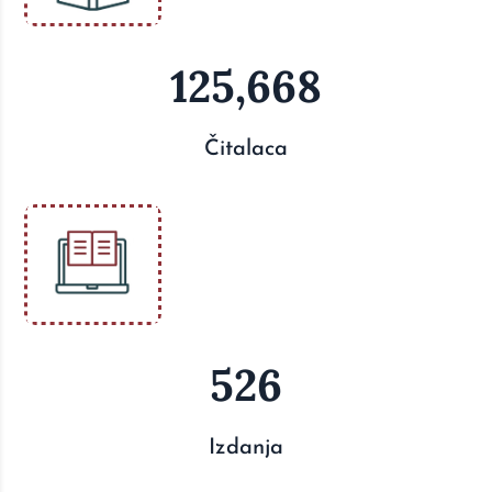
125,668
Čitalaca
526
Izdanja