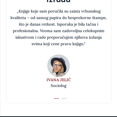
izrada
a
„Knjige koje sam poručila su zaista vrhunskog
kvaliteta – od samog papira do besprekorne štampe,
što je danas retkost. Isporuka je bila tačna i
oj
profesionalna. Veoma sam zadovoljna celokupnim
iskustvom i rado preporučujem njihova izdanja
svima koji cene pravu knjigu.“
IVANA JELIĆ
Sociolog