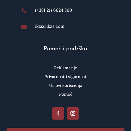
(+381 21) 6624 800

ikzs@ikzs.com

Pomoć i podrška
Reklamacije
Privatnost i sigurnost
Uslovi korišćenja
Pomoć