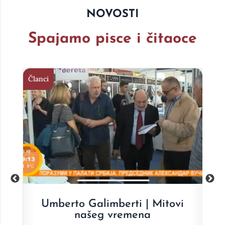
NOVOSTI
Spajamo pisce i čitaoce
Članci
Član
i
Dragan Prole | Jednakost
D
nejednakog