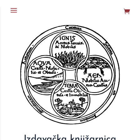
Izdavačka knjižarnica